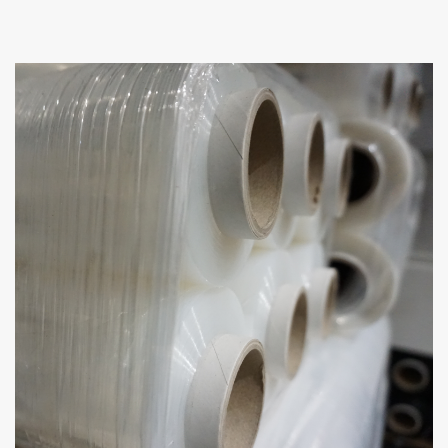
FOLIE
STRETCH RĘCZNE, MASZYNOWE (CZARNE, NIEBIESKIE,
TRANSPARENTNE); FOLIE TERMOKURCZLIWE PVC,
POLIOLEFINA, PE, PP, FOLIE SPOŻYWCZE PVS