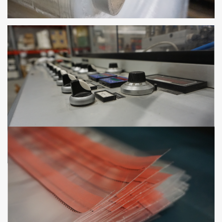
PRODUKCJA - WORKI FOLIOWE
PE, PP, WORKI Z TAŚMĄ, WORKI STRUNOWE, WORKI Z
NADRUKIEM