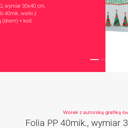
G, wymiar 30x40 cm,
ii 40mik.; worki z
ą (dnem) + kod
Worek z autorską grafiką ś
Folia PP 40mik., wymiar 