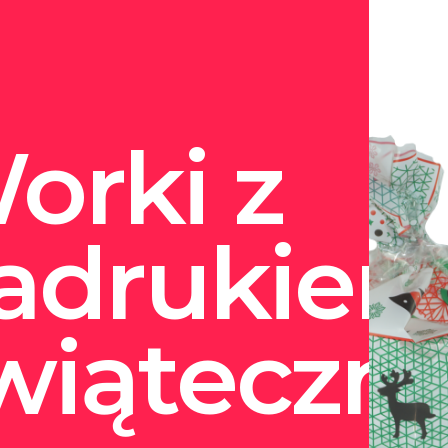
orki z
adrukie
wiąteczn