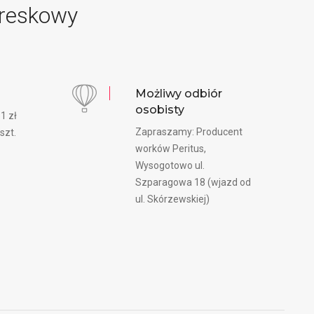
kreskowy
a
Możliwy odbiór
osobisty
1 zł
Zapraszamy: Producent
szt.
worków Peritus,
Wysogotowo ul.
Szparagowa 18 (wjazd od
ul. Skórzewskiej)