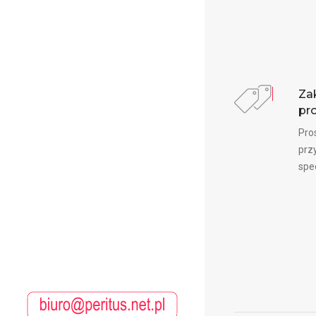
Za
pr
Pro
prz
spec