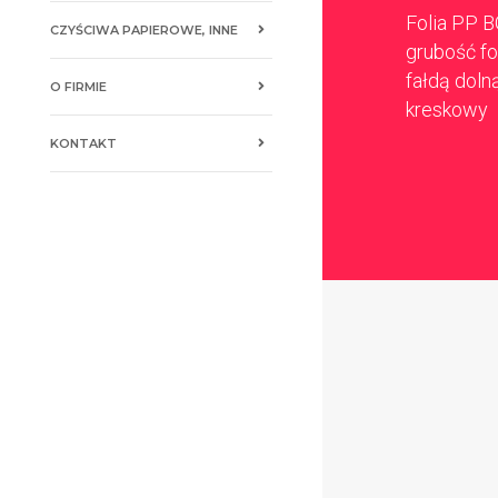
Folia PP B
CZYŚCIWA PAPIEROWE, INNE
grubość fol
fałdą doln
O FIRMIE
kreskowy
KONTAKT